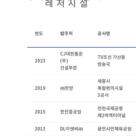
레저시설
연도
발주처
공사명
CJ대한통운
TV조선 가산동
2023
(주)
방송국
건설부문
세종시
2019
㈜한양
복합편의시설
3공사
인천국제공항
2015
한진중공업
제2여객터미널
2013
DL이앤씨㈜
용인시민체육공원