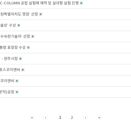
-COLUMN 공법 실험체 제작 및 실대형 실험 진행
강원특별자치도 명장’ 선정
기술상’ 수상
‘우수숙련기술자’ 선정
대통령 표창장 수상
상 - 원주시장
주)포스코이앤씨
포스코이앤씨
(문막)공장
1
2