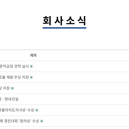
회 사 소 식
제목
 문막공장 견학 실시
조물 재료 무상 지원
상 지원
정 - 현대건설
강원특별자치도지사상’ 수상
사례 경진대회 '장려상' 수상