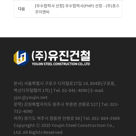
[우수협력사 선정] 우수협력사(PHP) 선정 - (주)포스
다음
코이앤씨
본사) 서울특별시 구로구 디지털로27길 24, 804호(구로동,
벽산디지털밸리 1차) | Tel. 02-841-4090 | E-mail.
yjsc@youjin.net
문막) 강원특별자치도 원주시 부론면 견훤로 527 | Tel. 033-
732-4090
여주) 경기도 여주시 점동면 안평로 98 | Tel. 031-884-3909
Copyright ⓒ 2025 Youjin Steel Construction Co.,
Ltd. All Rights Reserved