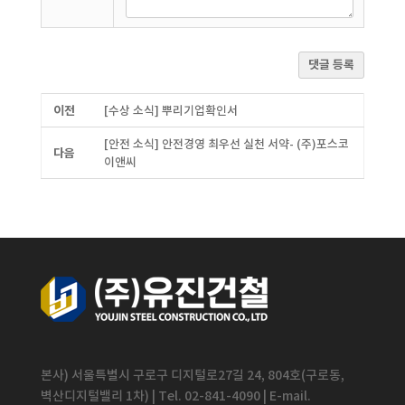
댓글 등록
이전
[수상 소식] 뿌리기업확인서
[안전 소식] 안전경영 최우선 실천 서약- (주)포스코
다음
이앤씨
본사) 서울특별시 구로구 디지털로27길 24, 804호(구로동,
벽산디지털밸리 1차) | Tel. 02-841-4090 | E-mail.