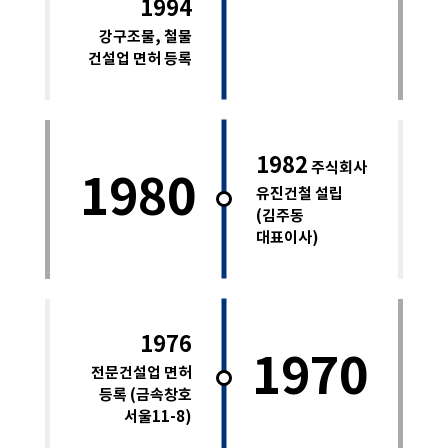
1994
강구조물, 철물
건설업 면허 등록
1982
주식회사
1980
유진건철 설립
(김주동
대표이사)
1976
1970
전문건설업 면허
등록 (금속창호
서울11-8)