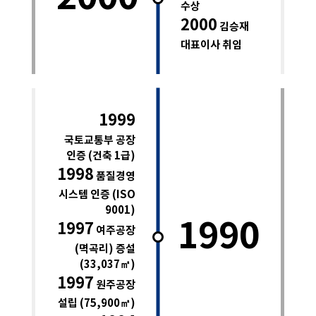
수상
2000
김승재
대표이사 취임
1999
국토교통부 공장
인증 (건축 1급)
1998
품질경영
시스템 인증 (ISO
9001)
1990
1997
여주공장
(멱곡리) 증설
(33,037㎡)
1997
원주공장
설립 (75,900㎡)