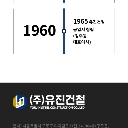
1965
유진건철
1960
공업사 창립
(김주동
대표이사)
본사) 서울특별시 구로구 디지털로27길 24, 804호(구로동,