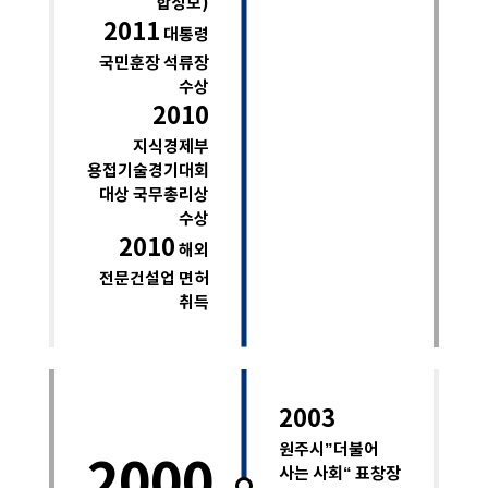
합성보)
2011
대통령
국민훈장 석류장
수상
2010
지식경제부
용접기술경기대회
대상 국무총리상
수상
2010
해외
전문건설업 면허
취득
2003
원주시”더불어
2000
사는 사회“ 표창장